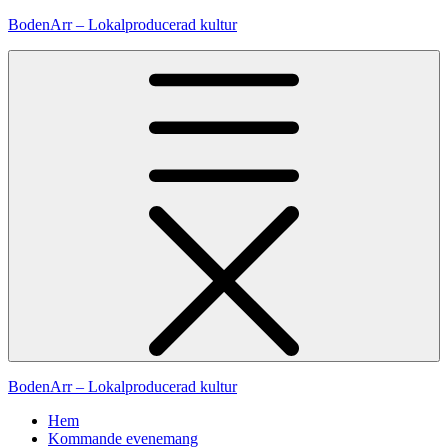
Hoppa
BodenArr – Lokalproducerad kultur
till
innehåll
BodenArr – Lokalproducerad kultur
Hem
Kommande evenemang