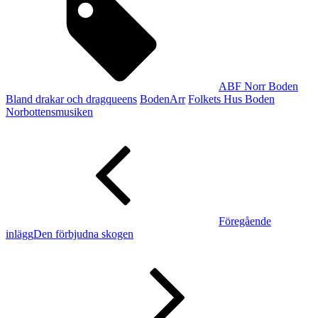
ABF Norr Boden
Bland drakar och dragqueens
BodenArr
Folkets Hus Boden
Norbottensmusiken
Inläggsnavigering
Föregående
inlägg
Föregående
inlägg
Den förbjudna skogen
Nästa
inlägg