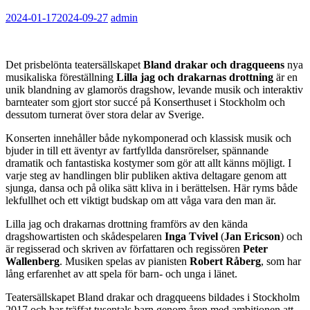
2024-01-17
2024-09-27
admin
Det prisbelönta teatersällskapet
Bland drakar och dragqueens
nya
musikaliska föreställning
Lilla jag och drakarnas drottning
är en
unik blandning av glamorös dragshow, levande musik och interaktiv
barnteater som gjort stor succé på Konserthuset i Stockholm och
dessutom turnerat över stora delar av Sverige.
Konserten innehåller både nykomponerad och klassisk musik och
bjuder in till ett äventyr av fartfyllda dansrörelser, spännande
dramatik och fantastiska kostymer som gör att allt känns möjligt. I
varje steg av handlingen blir publiken aktiva deltagare genom att
sjunga, dansa och på olika sätt kliva in i berättelsen. Här ryms både
lekfullhet och ett viktigt budskap om att våga vara den man är.
Lilla jag och drakarnas drottning framförs av den kända
dragshowartisten och skådespelaren
Inga Tvivel
(
Jan Ericson
) och
är regisserad och skriven av författaren och regissören
Peter
Wallenberg
. Musiken spelas av pianisten
Robert Råberg
, som har
lång erfarenhet av att spela för barn- och unga i länet.
Teatersällskapet Bland drakar och dragqueens bildades i Stockholm
2017 och har träffat tusentals barn genom åren med ambitionen att