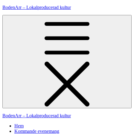
Hoppa
BodenArr – Lokalproducerad kultur
till
innehåll
BodenArr – Lokalproducerad kultur
Hem
Kommande evenemang