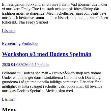
En resa genom folkkulturen ut i inre frihet I Vad gömmer du? möter
vi musikern Fredy Clue i en stark och poetisk föreställning där
tradition möter nyskapande. Med nyckelharpa, sång och beats vävs
musik och berättelse samman till en historia om mod, normer och en
folkdräkt. När Fredy Samuel
Fredy
Läs mer
Clue
”Vad
Kategorilänkar
Evenemang
Workshop
gömmer
du?”
Workshop #3 med Bodens Spelmän
2026-04-08
2026-04-19
admin
Folkdans till Bodens spelmän – Prova-på-workshop och fridans.
Under en timme ger dansinstruktörerna Caroline och David dig
grunderna i några traditionella folkliga pardanser. Där efter får du
möjlighet att hitta svänget i schottis, vals, polka m.m. till levande
musik av Bodens Spelmän. Medtag skor med
Workshop
Läs mer
#3
med
Meny