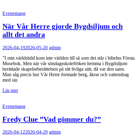
Kategorilänkar
Evenemang
När Vår Herre gjorde Bygdsiljum och
allt det andra
2026-04-19
2026-05-20
admin
”I min världsbild kom inte världen till så som det står i bibelns Första
Mosebok. Men när vår söndagsskolefröken hemma i Bygdsiljum
berättade skapelseberättelsen på sitt livliga sätt, då var den sann.
Man såg precis hur Vår Herre formade berg, åkrar och vattendrag
med sin
När
Läs mer
Vår
Herre
Kategorilänkar
Evenemang
gjorde
Bygdsiljum
och
Fredy Clue ”Vad gömmer du?”
allt
det
2026-04-12
2026-04-29
admin
andra