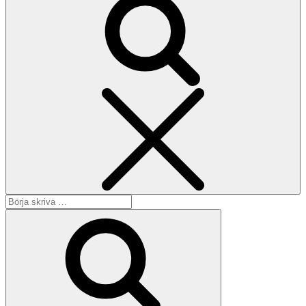
Sök
Sök
efter:
Sök