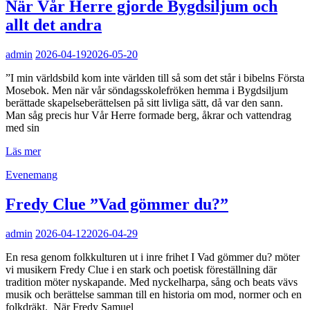
Sand
När Vår Herre gjorde Bygdsiljum och
&
allt det andra
Hallander
admin
2026-04-19
2026-05-20
”I min världsbild kom inte världen till så som det står i bibelns Första
Mosebok. Men när vår söndagsskolefröken hemma i Bygdsiljum
berättade skapelseberättelsen på sitt livliga sätt, då var den sann.
Man såg precis hur Vår Herre formade berg, åkrar och vattendrag
med sin
När
Läs mer
Vår
Kategorilänkar
Evenemang
Herre
gjorde
Bygdsiljum
Fredy Clue ”Vad gömmer du?”
och
allt
admin
2026-04-12
2026-04-29
det
andra
En resa genom folkkulturen ut i inre frihet I Vad gömmer du? möter
vi musikern Fredy Clue i en stark och poetisk föreställning där
tradition möter nyskapande. Med nyckelharpa, sång och beats vävs
musik och berättelse samman till en historia om mod, normer och en
folkdräkt. När Fredy Samuel