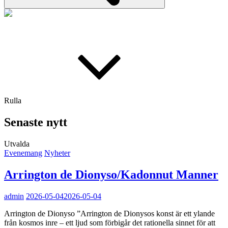
Rulla
Senaste nytt
Utvalda
Kategorilänkar
Evenemang
Nyheter
Arrington de Dionyso/Kadonnut Manner
admin
2026-05-04
2026-05-04
Arrington de Dionyso ”Arrington de Dionysos konst är ett ylande
från kosmos inre – ett ljud som förbigår det rationella sinnet för att