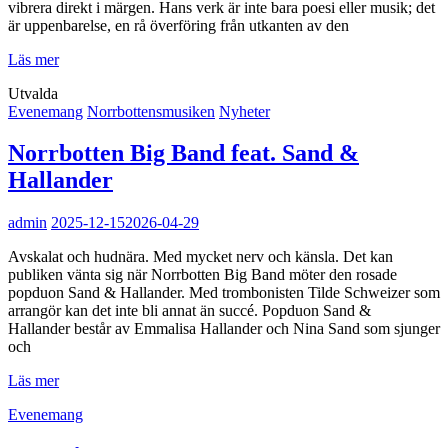
vibrera direkt i märgen. Hans verk är inte bara poesi eller musik; det
är uppenbarelse, en rå överföring från utkanten av den
Arrington
Läs mer
de
Utvalda
Dionyso/Kadonnut
Kategorilänkar
Evenemang
Norrbottensmusiken
Nyheter
Manner
Norrbotten Big Band feat. Sand &
Hallander
admin
2025-12-15
2026-04-29
Avskalat och hudnära. Med mycket nerv och känsla. Det kan
publiken vänta sig när Norrbotten Big Band möter den rosade
popduon Sand & Hallander. Med trombonisten Tilde Schweizer som
arrangör kan det inte bli annat än succé. Popduon Sand &
Hallander består av Emmalisa Hallander och Nina Sand som sjunger
och
Norrbotten
Läs mer
Big
Kategorilänkar
Evenemang
Band
feat.