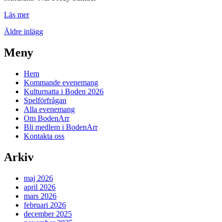
Fredy
Läs mer
Clue
Inläggsnavigering
Äldre inlägg
”Vad
gömmer
du?”
Meny
Hem
Kommande evenemang
Kulturnatta i Boden 2026
Spelförfrågan
Alla evenemang
Om BodenArr
Bli medlem i BodenArr
Kontakta oss
Arkiv
maj 2026
april 2026
mars 2026
februari 2026
december 2025