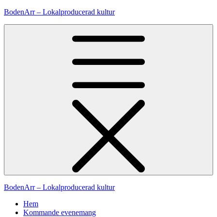
Hoppa
BodenArr – Lokalproducerad kultur
till
innehåll
BodenArr – Lokalproducerad kultur
Hem
Kommande evenemang