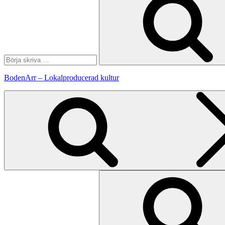
BodenArr – Lokalproducerad kultur
Sök
efter: