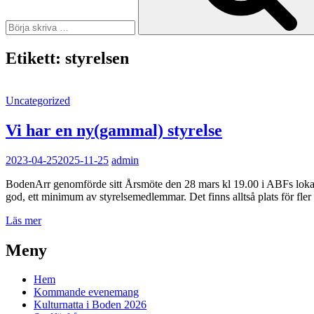
Etikett:
styrelsen
Kategorilänkar
Uncategorized
Vi har en ny(gammal) styrelse
2023-04-25
2025-11-25
admin
BodenArr genomförde sitt Årsmöte den 28 mars kl 19.00 i ABFs loka
god, ett minimum av styrelsemedlemmar. Det finns alltså plats för fle
Vi
Läs mer
har
en
Meny
ny(gammal)
styrelse
Hem
Kommande evenemang
Kulturnatta i Boden 2026