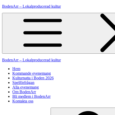
Hoppa
BodenArr – Lokalproducerad kultur
till
innehåll
BodenArr – Lokalproducerad kultur
Hem
Kommande evenemang
Kulturnatta i Boden 2026
Spelförfrågan
Alla evenemang
Om BodenArr
Bli medlem i BodenArr
Kontakta oss
Sök
efter: