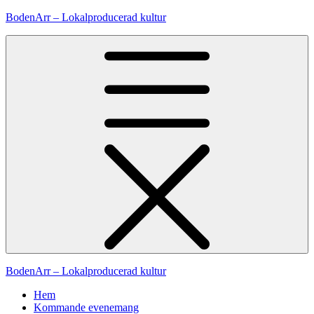
Hoppa
BodenArr – Lokalproducerad kultur
till
innehåll
BodenArr – Lokalproducerad kultur
Hem
Kommande evenemang