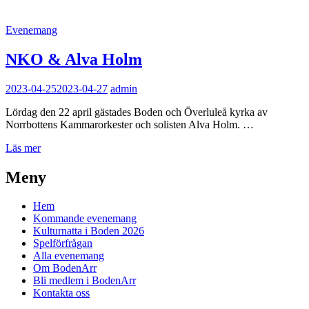
Kategorilänkar
Evenemang
NKO & Alva Holm
2023-04-25
2023-04-27
admin
Lördag den 22 april gästades Boden och Överluleå kyrka av
Norrbottens Kammarorkester och solisten Alva Holm. …
NKO
Läs mer
&
Alva
Meny
Holm
Hem
Kommande evenemang
Kulturnatta i Boden 2026
Spelförfrågan
Alla evenemang
Om BodenArr
Bli medlem i BodenArr
Kontakta oss