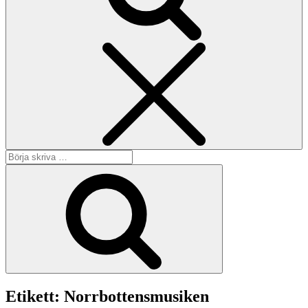
Sök
Sök
efter:
Sök
Etikett:
Norrbottensmusiken