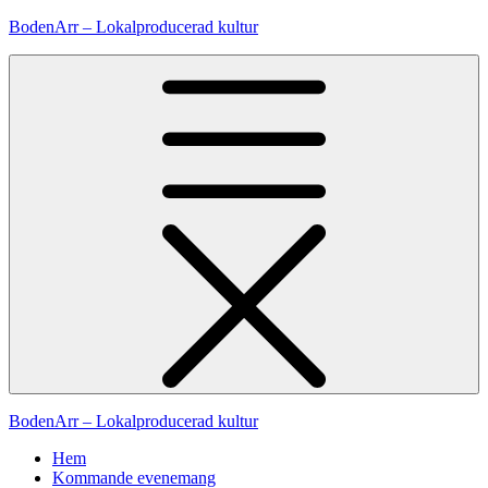
Hoppa
BodenArr – Lokalproducerad kultur
till
innehåll
BodenArr – Lokalproducerad kultur
Hem
Kommande evenemang