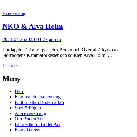
Kategorilänkar
Evenemang
NKO & Alva Holm
2023-04-25
2023-04-27
admin
Lördag den 22 april gästades Boden och Överluleå kyrka av
Norrbottens Kammarorkester och solisten Alva Holm. …
NKO
Läs mer
&
Alva
Meny
Holm
Hem
Kommande evenemang
Kulturnatta i Boden 2026
Spelförfrågan
Alla evenemang
Om BodenArr
Bli medlem i BodenArr
Kontakta oss