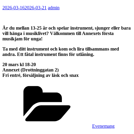
2026-03-16
2026-03-21
admin
Är du mellan 13-25 år och spelar instrument, sjunger eller bara
vill hänga i musiklivet? Välkommen till Annexets första
musikjam för unga!
Ta med ditt instrument och kom och lira tillsammans med
andra. Ett fåtal instrument finns för utlåning.
20 mars kl 18-20
Annexet (Drottninggatan 2)
Fri entré, försäljning av läsk och snax
Kategorier
Evenemang
Inläggsnavigering
Föregående