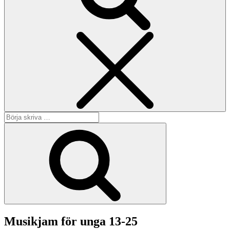
Sök
Sök
efter:
Sök
Musikjam för unga 13-25