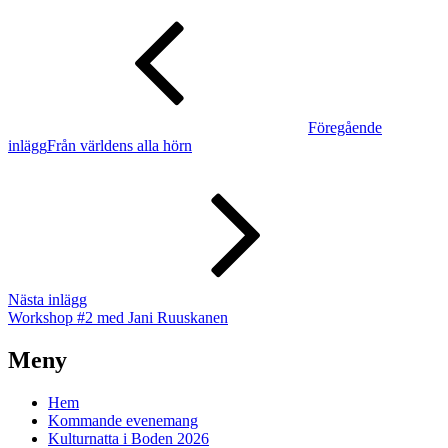
inlägg
Föregående
inlägg
Från världens alla hörn
Nästa
inlägg
Nästa inlägg
Workshop #2 med Jani Ruuskanen
Meny
Hem
Kommande evenemang
Kulturnatta i Boden 2026