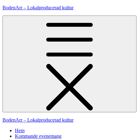
Hoppa
BodenArr – Lokalproducerad kultur
till
innehåll
BodenArr – Lokalproducerad kultur
Hem
Kommande evenemang